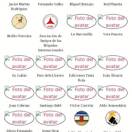
Javier Martín
Fernando Valko
Miguel Borrajo
Red Planeta
Rodríguez
Lu Barcenilla
Vera Panova
Nolito Ferreira
Asociación de
Amigos de las
Brigadas
Internacionales
Iu. Lukin
Pere dels Llorers
Ediciones Tinta
Iván Álvarez
Roja
Joan Cebrian
Santiago Bahl
Víctor Carrión
Aldo Armendáriz
Diego Fernando
Irene Uroz