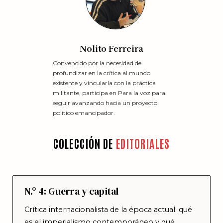
Nolito Ferreira
Convencido por la necesidad de
Interesada en 
profundizar en la crítica al mundo
discurso y la
existente y vincularla con la práctica
la voz con la
militante, participa en Para la voz para
trabajo editor
seguir avanzando hacia un proyecto
político emancipador.
COLECCIÓN DE
EDITORIALES
N.º 4: Guerra y capital
Crítica internacionalista de la época actual: qué
es el imperialismo contemporáneo y qué