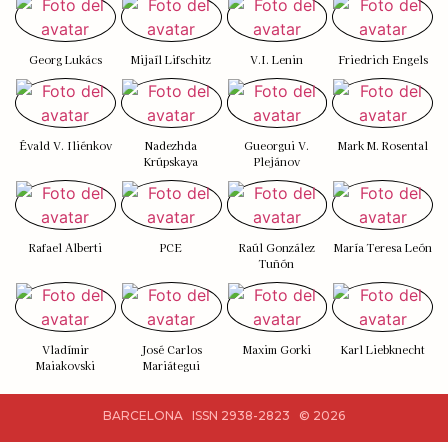
Georg Lukács
Mijaíl Lifschitz
V.I. Lenin
Friedrich Engels
Évald V. Iliénkov
Nadezhda
Gueorgui V.
Mark M. Rosental
Krúpskaya
Plejánov
Rafael Alberti
PCE
Raúl González
María Teresa León
Tuñón
Vladímir
José Carlos
Maxim Gorki
Karl Liebknecht
Maiakovski
Mariátegui
BARCELONA ISSN 2938-2823 © 2026