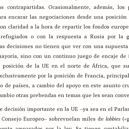
as contrapartidas. Ocasionalmente, además, los 
ara encarar las negociaciones desde una posición
con claridad a la hora de repartir los fondos europe
 refugiados o con la respuesta a Rusia por la 
las decisiones no tienen que ver con una supuesta
ayoría, sino con un continuo juego de encaje de i
a posición de la UE en el norte de África, que su
xclusivamente por la posición de Francia, principa
sto de países, a cambio del apoyo en este asunto cr
cambio otras prebendas en temas que les sean conve
e decisión importante en la UE –ya sea en el Parl
l Consejo Europeo– sobrevuelan miles de
lobbies
(«
mente amparados por la ley. Se tienen contabiliz