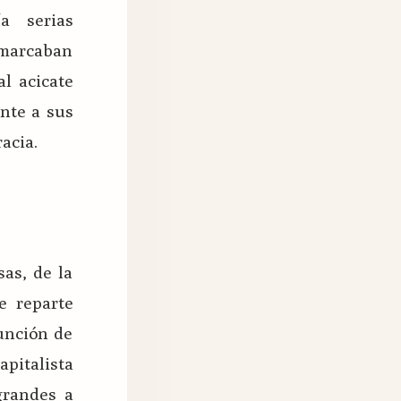
a serias
e marcaban
al acicate
ente a sus
acia.
sas, de la
e reparte
función de
apitalista
grandes a