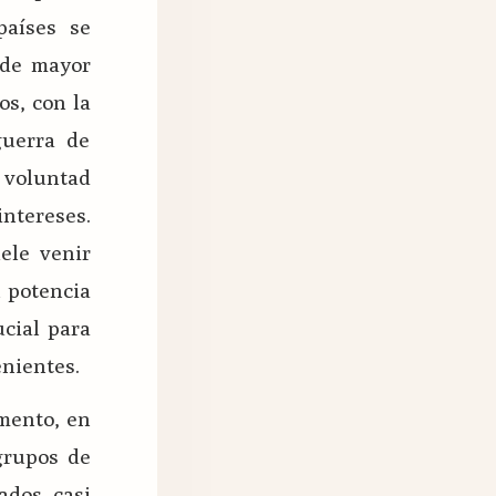
países se
 de mayor
os, con la
guerra de
 voluntad
ntereses.
ele venir
l potencia
ucial para
nientes.
amento, en
grupos de
ados casi