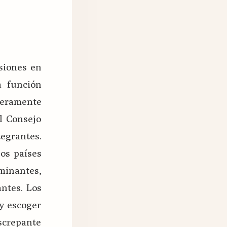
isiones en
a función
deramente
l Consejo
tegrantes.
Los países
minantes,
antes. Los
 y escoger
iscrepante