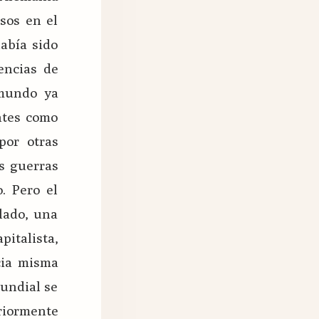
rsos en el
abía sido
encias de
 mundo ya
ntes como
por otras
es guerras
. Pero el
 lado, una
italista,
cia misma
mundial se
riormente