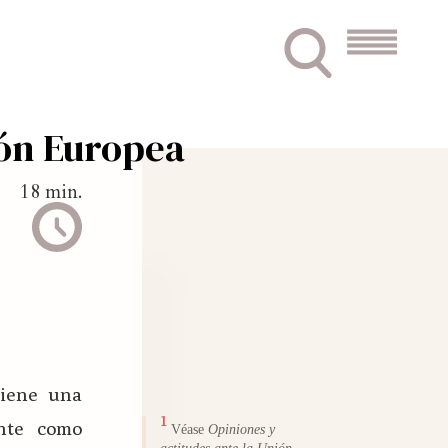
ión Europea
18 min.
tiene una
nte como
Véase
Opiniones y
actitudes ante la Unión