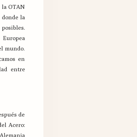
e la OTAN
 donde la
posibles.
n Europea
 el mundo.
zcamos en
ad entre
después de
el Acero:
 Alemania