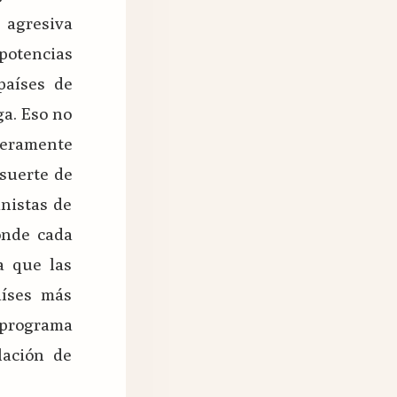
 agresiva
 potencias
países de
ga. Eso no
eramente
suerte de
inistas de
onde cada
a que las
aíses más
 programa
lación de