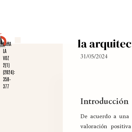
la arquite
PARA
LA
31/05/2024
VOZ
2(1)
(2024):
358–
377
Introducción
De acuerdo a una e
valoración positiv