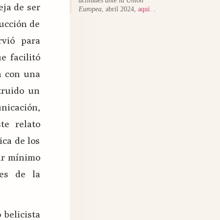
eja de ser
Europea
, abril 2024,
aquí
. .
rucción de
rvió para
e facilitó
a con una
truido un
nicación,
te relato
ica de los
tar mínimo
res de la
 belicista