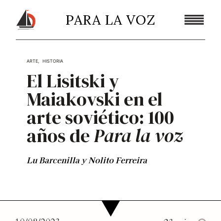
PARA LA VOZ
ARTE
,
HISTORIA
El Lisitski y
Maiakovski en el
arte soviético:
100
años de
Para la voz
Lu Barcenilla
y
Nolito Ferreira
PARA LA VOZ 2(1) (2024): 8–30